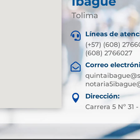
Ibagué
Tolima
Líneas de atenc

(+57) (608) 2766
(608) 2766027
Correo electrón

quintaibague@s
notaria5ibague
Dirección:

Carrera 5 Nº 31 -