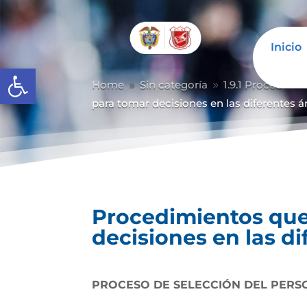
Inicio
Abrir barra de herramientas
Home
Sin categoría
1.9.1 Procedimi
9
9
para tomar decisiones en las diferentes á
Procedimientos que
decisiones en las di
PROCESO DE SELECCIÓN DEL PERS