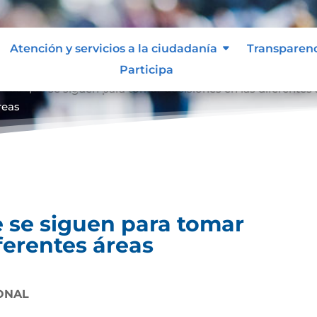
Atención y servicios a la ciudadanía
Transparen
Participa
entos que se siguen para tomar decisiones en las diferentes
reas
 se siguen para tomar
ferentes áreas
ONAL