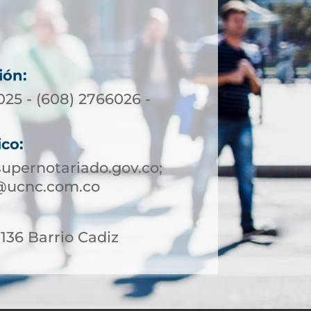
ión:
025 - (608) 2766026 -
ico:
upernotariado.gov.co;
@ucnc.com.co
 136 Barrio Cadiz