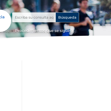
cia
 áreas
Procedimientos que se siguen
9