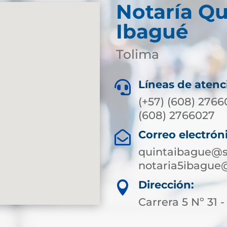
Notaría Qu
Ibagué
Tolima
Líneas de atenc

(+57) (608) 2766
(608) 2766027
Correo electrón

quintaibague@s
notaria5ibague
Dirección:

Carrera 5 Nº 31 -