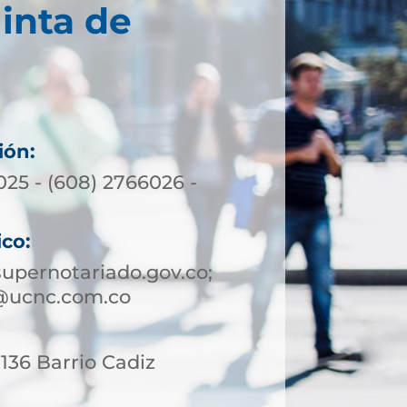
inta de
ión:
025 - (608) 2766026 -
ico:
upernotariado.gov.co;
@ucnc.com.co
 136 Barrio Cadiz