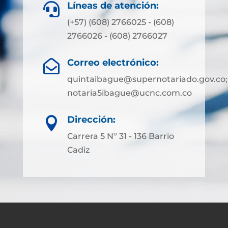
Líneas de atención:

(+57) (608) 2766025 - (608)
2766026 - (608) 2766027
Correo electrónico:

quintaibague@supernotariado.gov.co;
notaria5ibague@ucnc.com.co
Dirección:

Carrera 5 Nº 31 - 136 Barrio
Cadiz