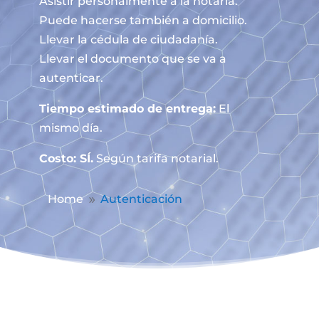
Asistir personalmente a la notaría.
Puede hacerse también a domicilio.
Llevar la cédula de ciudadanía.
Llevar el documento que se va a
autenticar.
Tiempo estimado de entrega:
El
mismo día.
Costo: SÍ.
Según tarifa notarial.
Home
Autenticación
9