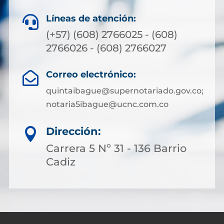
Líneas de atención:

(+57) (608) 2766025 - (608)
2766026 - (608) 2766027
Correo electrónico:

quintaibague@supernotariado.gov.co;
notaria5ibague@ucnc.com.co
Dirección:

Carrera 5 Nº 31 - 136 Barrio
Cadiz