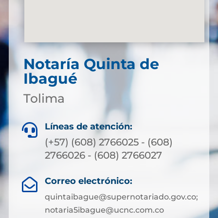
Notaría Quinta de
Ibagué
Tolima
Líneas de atención:

(+57) (608) 2766025 - (608)
2766026 - (608) 2766027
Correo electrónico:

quintaibague@supernotariado.gov.co;
notaria5ibague@ucnc.com.co