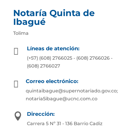
Notaría Quinta de
Ibagué
Tolima
Líneas de atención:

(+57) (608) 2766025 - (608) 2766026 -
(608) 2766027
Correo electrónico:

quintaibague@supernotariado.gov.co;
notaria5ibague@ucnc.com.co
Dirección:

Carrera 5 Nº 31 - 136 Barrio Cadiz