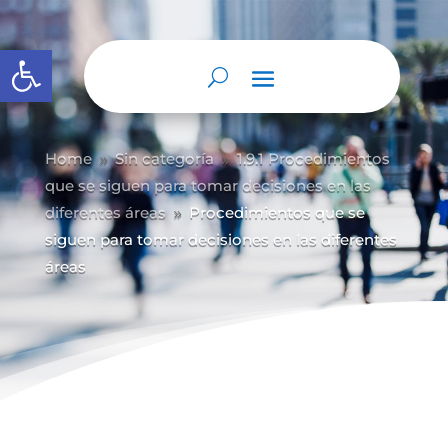
Abrir barra de herramientas
Home
Sin categoría
1.9.1 Procedimientos
9
9
que se siguen para tomar decisiones en las
diferentes áreas
Procedimientos que se
9
siguen para tomar decisiones en las diferentes
áreas