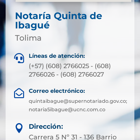
Notaría Quinta de
Ibagué
Tolima
Líneas de atención:

(+57) (608) 2766025 - (608)
2766026 - (608) 2766027
Correo electrónico:

quintaibague@supernotariado.gov.co;
notaria5ibague@ucnc.com.co
Dirección:

Carrera 5 Nº 31 - 136 Barrio