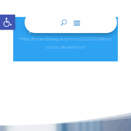
Abrir barra de herramientas
Protocolos de Atención
https://notaria5ibague.com.co/2022/05/09/prot
ocolos-de-atencion/