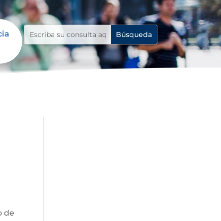
cia
o de