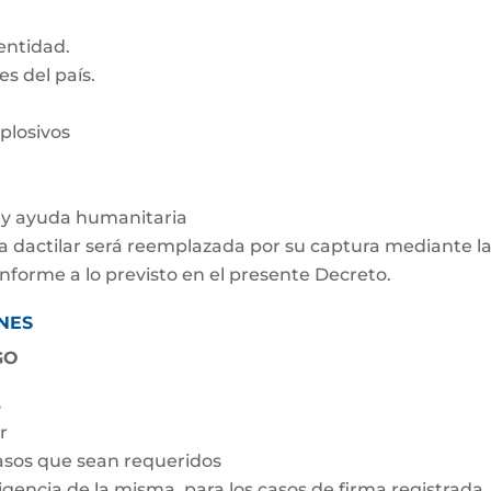
entidad.
s del país.
plosivos
s y ayuda humanitaria
lla dactilar será reemplazada por su captura mediante l
onforme a lo previsto en el presente Decreto.
NES
AGO
s
r
casos que sean requeridos
vigencia de la misma, para los casos de firma registrada.