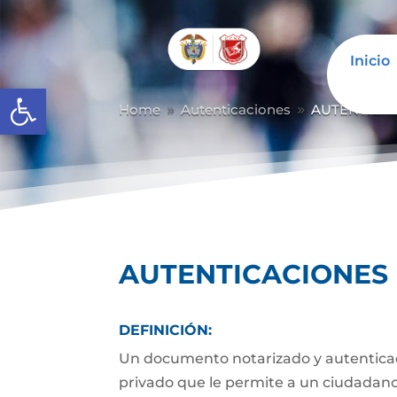
Inicio
Abrir barra de herramientas
Home
Autenticaciones
AUTENTICA
9
9
AUTENTICACIONES
DEFINICIÓN:
Un documento notarizado y autenticad
privado que le permite a un ciudadano 