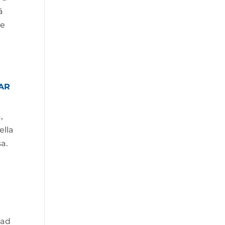
á
de
AR
,
ella
sa.
dad