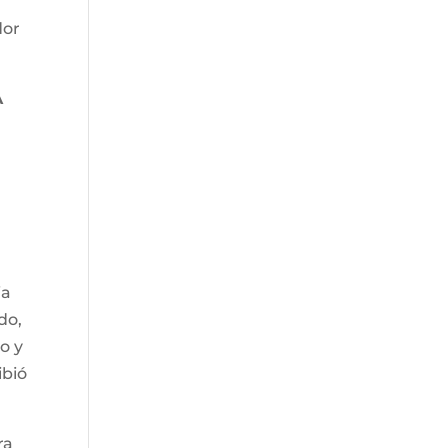
dor
A
ia
do,
o y
ibió
ra