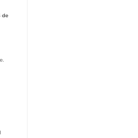
3 de
e.
l