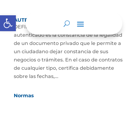
Abrir barra de herramientas
AUTENTICACIONES
DEFINICIÓN: Un documento notarizado y
autenticado es la constancia de la legalidad
de un documento privado que le permite a
un ciudadano dejar constancia de sus
negocios o trámites. En el caso de contratos
de cualquier tipo, certifica debidamente
sobre las fechas,...
Normas