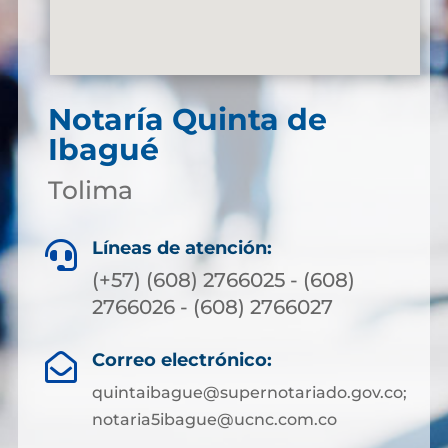
Notaría Quinta de
Ibagué
Tolima
Líneas de atención:

(+57) (608) 2766025 - (608)
2766026 - (608) 2766027
Correo electrónico:

quintaibague@supernotariado.gov.co;
notaria5ibague@ucnc.com.co