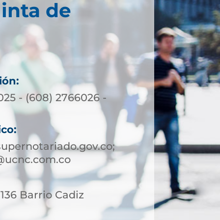
inta de
ión:
025 - (608) 2766026 -
ico:
upernotariado.gov.co;
@ucnc.com.co
 136 Barrio Cadiz