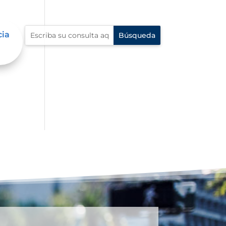
cia
e