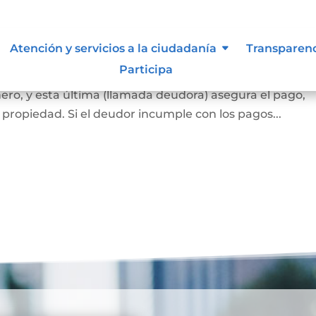
ca
Atención y servicios a la ciudadanía
Transparen
Participa
 banco o una entidad financiera (llamada acreedora) l
ero, y esta última (llamada deudora) asegura el pago,
propiedad. Si el deudor incumple con los pagos...