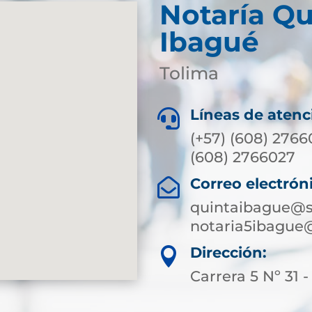
Notaría Qu
Ibagué
Tolima
Líneas de atenc

(+57) (608) 2766
(608) 2766027
Correo electrón

quintaibague@s
notaria5ibague
Dirección:

Carrera 5 Nº 31 -