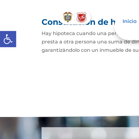
Constitución de hipote
Inicio
Abrir barra de herramientas
Hay hipoteca cuando una persona, o un
presta a otra persona una suma de din
garantizándolo con un inmueble de su 