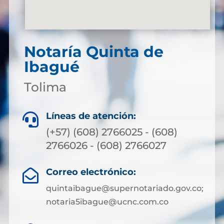
Notaría Quinta de
Ibagué
Tolima
Líneas de atención:

(+57) (608) 2766025 - (608)
2766026 - (608) 2766027
Correo electrónico:

quintaibague@supernotariado.gov.co;
notaria5ibague@ucnc.com.co