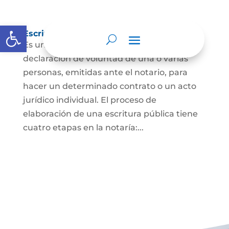
Abrir barra de herramientas
Escritura Pública
Es un documento que contiene la
declaración de voluntad de una o varias
personas, emitidas ante el notario, para
hacer un determinado contrato o un acto
jurídico individual. El proceso de
elaboración de una escritura pública tiene
cuatro etapas en la notaría:...