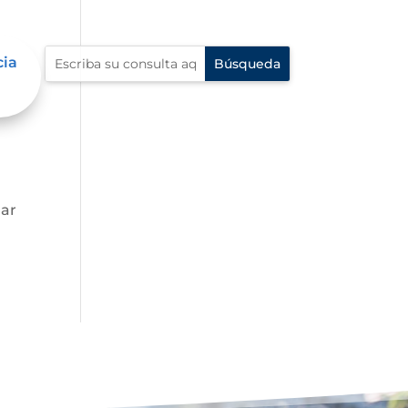
cia
gar