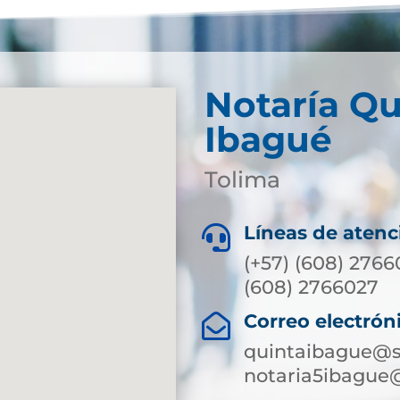
Notaría Qu
Ibagué
Tolima
Líneas de atenc

(+57) (608) 2766
(608) 2766027
Correo electrón

quintaibague@s
notaria5ibague