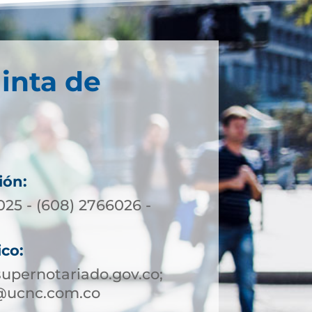
inta de
ión:
025 - (608) 2766026 -
ico:
upernotariado.gov.co;
@ucnc.com.co