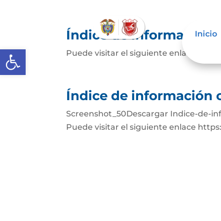
Índice de información c
Inicio
Abrir barra de herramientas
Puede visitar el siguiente enlace http
Índice de información c
Screenshot_50Descargar Indice-de-in
Puede visitar el siguiente enlace http