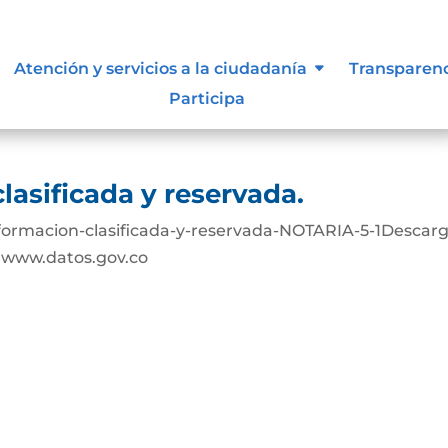
lasificada y reservada
Atención y servicios a la ciudadanía
Transparen
Participa
s:www.datos.gov.co
lasificada y reservada.
formacion-clasificada-y-reservada-NOTARIA-5-1Descar
s:www.datos.gov.co