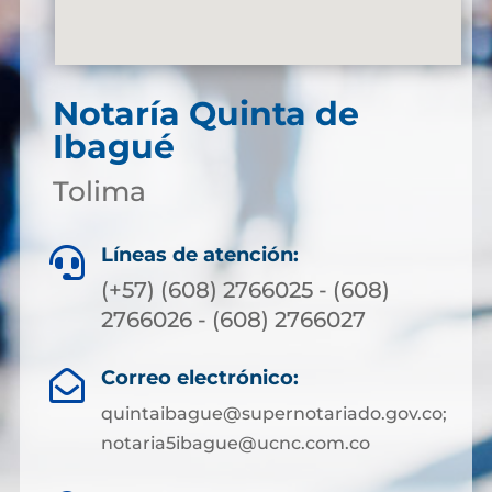
Notaría Quinta de
Ibagué
Tolima
Líneas de atención:

(+57) (608) 2766025 - (608)
2766026 - (608) 2766027
Correo electrónico:

quintaibague@supernotariado.gov.co;
notaria5ibague@ucnc.com.co