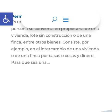
Abrir barra de herramientas
Permuta de Inmuebles
Es uno de los contratos para que una
persona se convierta en propietaria de una
vivienda, lote sin construcción o de una
finca, entre otros bienes. Consiste, por
ejemplo, en el intercambio de una vivienda
o de una finca por casas o cosas y dinero.
Para que sea una...