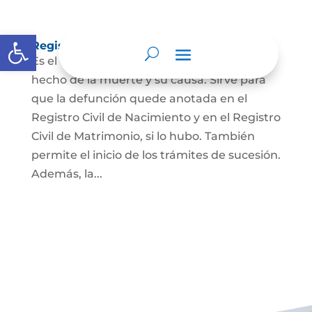
Abrir barra de herramientas
Registro Civil de Defunción
Es el documento público que prueba el
hecho de la muerte y su causa. Sirve para
que la defunción quede anotada en el
Registro Civil de Nacimiento y en el Registro
Civil de Matrimonio, si lo hubo. También
permite el inicio de los trámites de sucesión.
Además, la...