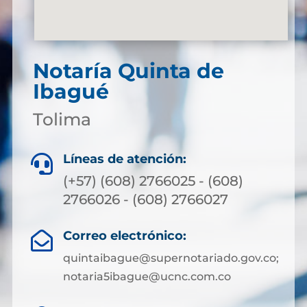
Notaría Quinta de
Ibagué
Tolima
Líneas de atención:

(+57) (608) 2766025 - (608)
2766026 - (608) 2766027
Correo electrónico:

quintaibague@supernotariado.gov.co;
notaria5ibague@ucnc.com.co